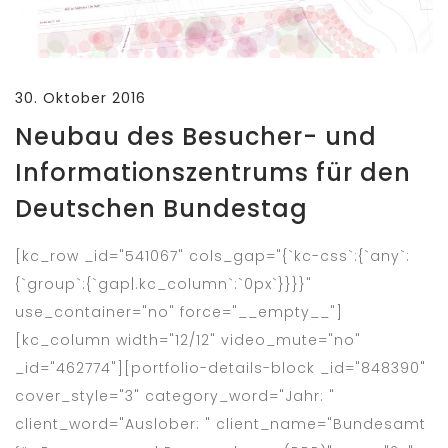
30. Oktober 2016
Neubau des Besucher- und
Informationszentrums für den
Deutschen Bundestag
[kc_row _id="541067" cols_gap="{`kc-css`:{`any`:
{`group`:{`gap|.kc_column`:`0px`}}}}"
use_container="no" force="__empty__"]
[kc_column width="12/12" video_mute="no"
_id="462774"][portfolio-details-block _id="848390"
cover_style="3" category_word="Jahr: "
client_word="Auslober: " client_name="Bundesamt