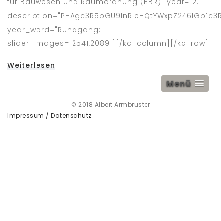
für Bauwesen und Raumordnung (BBR)" year="2. "
description="PHAgc3R5bGU9InRleHQtYWxpZ246IGp1
year_word="Rundgang: "
slider_images="2541,2089"][/kc_column][/kc_row]
Weiterlesen
Menü
© 2018 Albert Armbruster
Impressum / Datenschutz