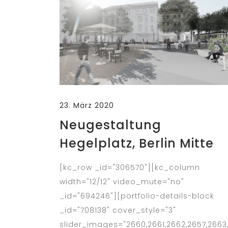
23. März 2020
Neugestaltung
Hegelplatz, Berlin Mitte
[kc_row _id="306570"][kc_column
width="12/12" video_mute="no"
_id="694246"][portfolio-details-block
_id="708138" cover_style="3"
slider_images="2660,2661,2662,2657,2663