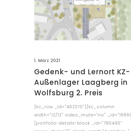
1. März 2021
Gedenk- und Lernort KZ-
Außenlager Laagberg in
Wolfsburg 2. Preis
[kc_row _id="462370"][kc_column
width="12/12" video_mute="no" _id="1666
[portfolio-details-block _id="780490"